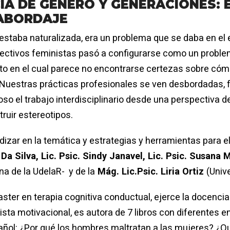
A DE GÉNERO Y GENERACIONES: 
 ABORDAJE
estaba naturalizada, era un problema que se daba en el e
lectivos feministas pasó a configurarse como un problem
to en el cual parece no encontrarse certezas sobre cómo
 Nuestras prácticas profesionales se ven desbordadas, 
oso el trabajo interdisciplinario desde una perspectiva 
ruir estereotipos.
dizar en la temática y estrategias y herramientas para 
 Da Silva, Lic. Psic. Sindy Janavel, Lic. Psic.
Susana M
a de la UdelaR- y de la
Mág. Lic.Psic. Liria Ortiz
(Univ
ster en terapia cognitiva conductual, ejerce la docencia
ista motivacional, es autora de 7 libros con diferentes 
pañol: ¿Por qué los hombres maltratan a las mujeres? 