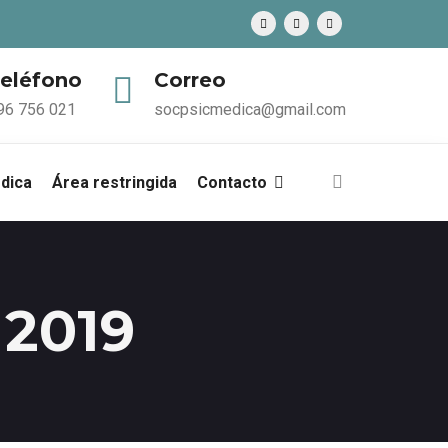
eléfono
Correo
96 756 021
socpsicmedica@gmail.com
édica
Área restringida
Contacto
 2019