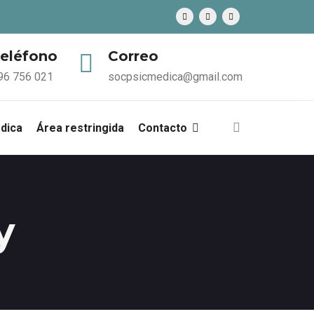
eléfono
Correo
96 756 021
socpsicmedica@gmail.com
édica
Área restringida
Contacto
y