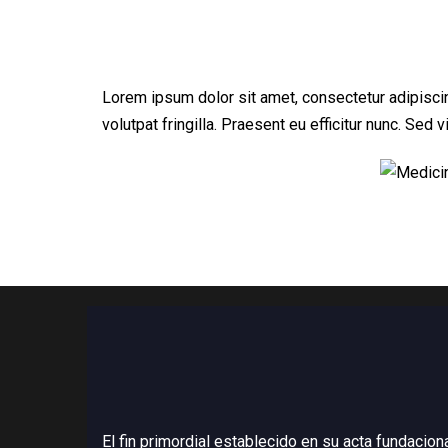
Lorem ipsum dolor sit amet, consectetur adipiscing
volutpat fringilla. Praesent eu efficitur nunc. Sed
El fin primordial establecido en su acta fundacion