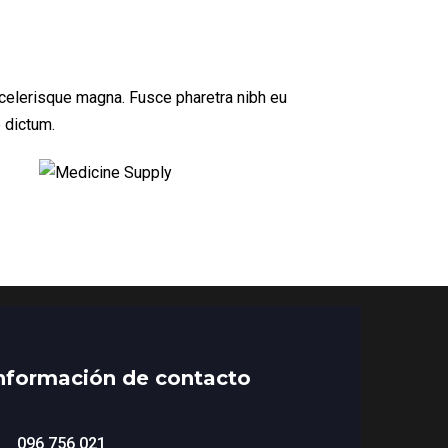
 scelerisque magna. Fusce pharetra nibh eu
e dictum.
nformación de contacto
096 756 021