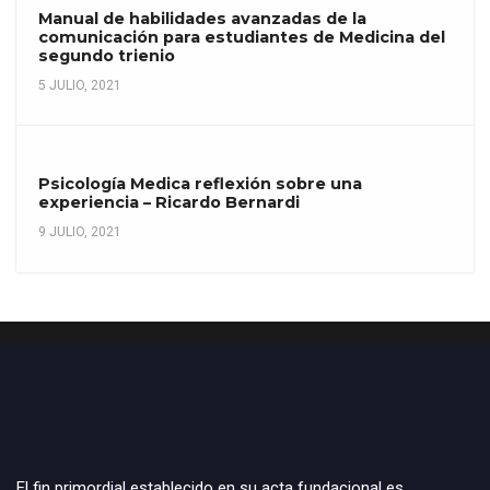
Manual de habilidades avanzadas de la
comunicación para estudiantes de Medicina del
segundo trienio
5 JULIO, 2021
Psicología Medica reflexión sobre una
experiencia – Ricardo Bernardi
9 JULIO, 2021
El fin primordial establecido en su acta fundacional es