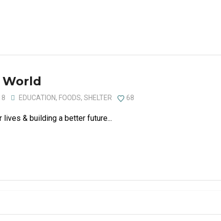
w World
18
EDUCATION
,
FOODS
,
SHELTER
68
lives & building a better future...