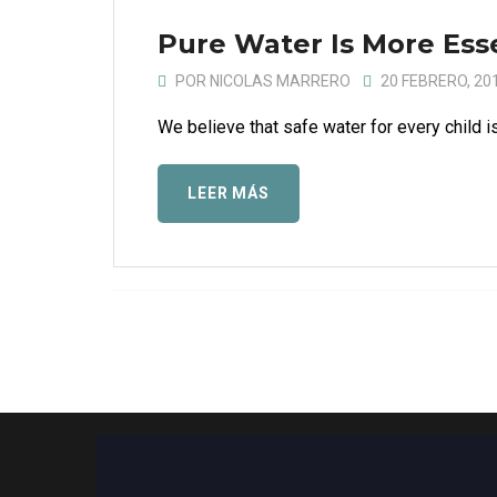
Pure Water Is More Ess
POR
NICOLAS MARRERO
20 FEBRERO, 20
We believe that safe water for every child is
LEER MÁS