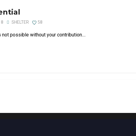
ential
18
SHELTER
58
 not possible without your contribution....