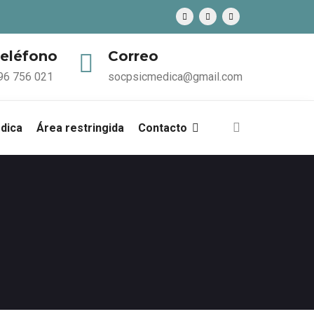
eléfono
Correo
96 756 021
socpsicmedica@gmail.com
édica
Área restringida
Contacto