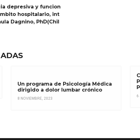
ia depresiva y funcion
bito hospitalario, int
ula Dagnino, PhD(Chil
NADAS
C
Un programa de Psicología Médica
dirigido a dolor lumbar crónico
6
8 NOVIEMBRE, 2023