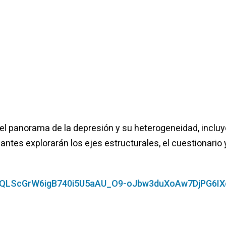
el panorama de la depresión y su heterogeneidad, inclu
ntes explorarán los ejes estructurales, el cuestionario y
pQLScGrW6igB740i5U5aAU_O9-
oJbw3duXoAw7DjPG6IX