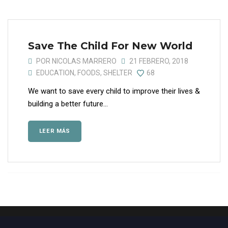
Save The Child For New World
POR
NICOLAS MARRERO
21 FEBRERO, 2018
EDUCATION
,
FOODS
,
SHELTER
68
We want to save every child to improve their lives &
building a better future...
LEER MÁS