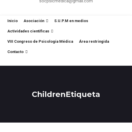
socpsicmedica@gmail.com
Inicio
Asociación
S.U.P.M en medios
Actividades científicas
VIII Congreso de Psicología Médica
Área restringida
Contacto
ChildrenEtiqueta