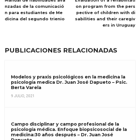
Manual de habilidades ava
Evaluation of a rehabilitati
nzadas de la comunicació
on program from the pers
n para estudiantes de Me
pective of children with di
dicina del segundo trienio
sabilities and their caregiv
ers in Uruguay
PUBLICACIONES RELACIONADAS
Modelos y praxis psicológicos en la medicina la
psicología medica Dr. Juan José Dapueto – Psic.
Berta Varela
9 JULIO, 2021
Campo disciplinar y campo profesional de la
psicología médica. Enfoque biopsicosocial de la
medicina:30 años después – Dr. Juan José
Dapueto