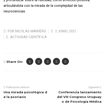
y profundizar sobre la felicidad, como emoción positiva,
articulándola con la mirada de la complejidad de las
neurociencias.
POR
NICOLAS MARRERO
2 JUNIO, 2021
ACTIVIDAD CIENTÍFICA
Share On:
Publicación anterior
Siguiente
Una mirada psicológica d
Conferencia lanzamiento
e la psoriasis
del VIII Congreso Uruguay
o de Psicología Médica